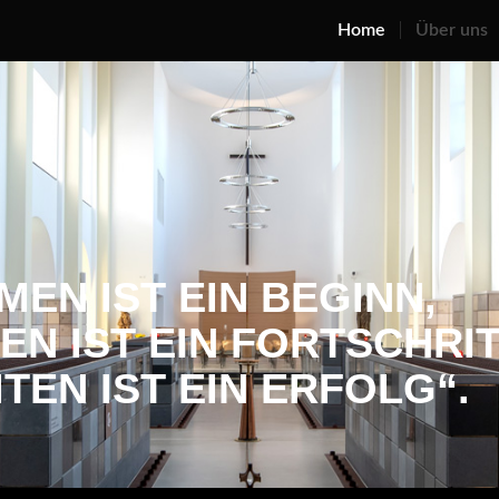
Home
Über uns
N IST EIN BEGINN,
N IST EIN FORTSCHRIT
EN IST EIN ERFOLG“.