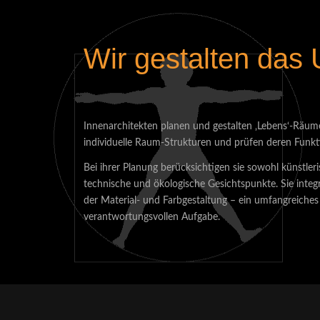
Wir gestalten das
Innenarchitekten planen und gestalten ‚Lebens‘-Räume
individuelle Raum-Strukturen und prüfen deren Funkti
Bei ihrer Planung berücksichtigen sie sowohl künstleris
technische und ökologische Gesichtspunkte. Sie integ
der Material- und Farbgestaltung – ein umfangreiche
verantwortungsvollen Aufgabe.