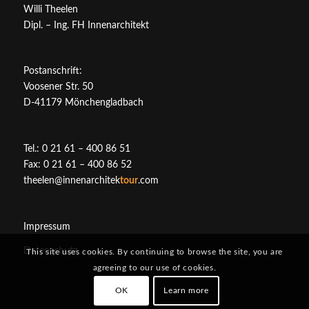
Willi Theelen
Dipl. – Ing. FH Innenarchitekt
Postanschrift:
Voosener Str. 50
D-41179 Mönchengladbach
Tel.: 0 21 61 – 400 86 51
Fax: 0 21 61 – 400 86 52
theelen@innenarchitek
tour
.com
Impressum
Datenschutz
This site uses cookies. By continuing to browse the site, you are
agreeing to our use of cookies.
OK
Learn more