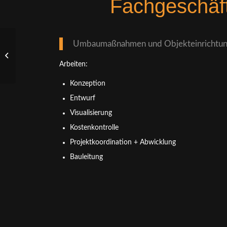
Fachgeschäft
Umbaumaßnahmen und Objekteinrichtung 
Grabeskirche St.
Matthias,
Arbeiten:
Mönchengladbach
Konzeption
Entwurf
Visualisierung
Kostenkontrolle
Projektkoordination + Abwicklung
Bauleitung